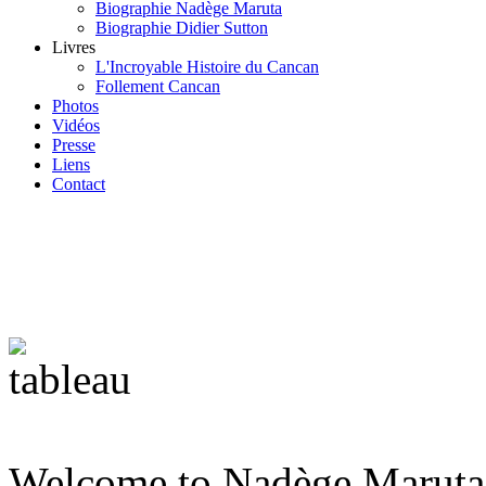
Biographie Nadège Maruta
Biographie Didier Sutton
Livres
L'Incroyable Histoire du Cancan
Follement Cancan
Photos
Vidéos
Presse
Liens
Contact
Actualités
Welcome to Nadège Maruta’